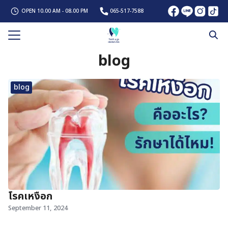
Skip
OPEN 10.00 AM - 08.00 PM
065-517-7588
to
content
Search
blog
for:
รก
ับเรา
blog
รทันตกรรม
ั่น
พทย์
าม
โรคเหงือก
เรา
September 11, 2024