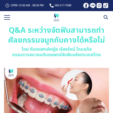
Skip
OPEN 10.00 AM - 08.00 PM
065-517-7588
to
content
Search
Q&A ระหว่างจัดฟันสามารถทำ
for:
รก
ศัลยกรรมจมูกกับคางได้หรือไม่
ับเรา
โดย ทันตแพทย์หญิง เรืองรัตน์ โกมลภิส
รทันตกรรม
กรรมการสมาคมทันตแพทย์จัดฟันแห่งประเทศไทย
ั่น
พทย์
าม
เรา