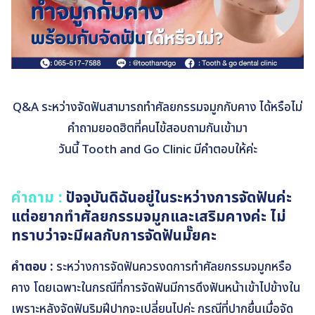
Q&A ระหว่างจัดฟันสามารถทำศัลยกรรมจมูกกับคาง ได้หรือไม่
คำถามยอดฮิตที่คนไข้สอบถามกันเข้ามา
วันนี้ Tooth and Go Clinic มีคำตอบให้ค่ะ
คำถาม :
ปัจจุบันดิฉันอยู่ในระหว่างการจัดฟันค่ะ
แต่อยากทำศัลยกรรมจมูกและเสริมคางค่ะ ไม่
ทราบว่าจะมีผลกับการจัดฟันมั๊ยคะ
คำตอบ :
ระหว่างการจัดฟันควรงดการทำศัลยกรรมจมูกหรือ
คาง โดยเฉพาะในกรณีที่การจัดฟันมีการดึงฟันหน้าเข้าไปข้างใน
เพราะหลังจัดฟันริมฝีปากจะเปลี่ยนไปค่ะ กรณีที่ปากยื่นเมื่อจัด