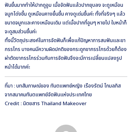
ฟันยื่นมากทำให้ปากดูอูม เมื่อจัดฟันแล้วปากยุบลง จะดูเหมือน
จมูกโด่งขึ้น ดูเหมือนคางยื่นขึ้น คางดูเด่นขึ้นค่ะ ทั้งที่จริงๆ แล้ว
ขนาดจมูกและคางเหมือนเดิม แต่เมื่อปากที่อูมๆ หายไป ใบหน้าก็
จะดูสมส่วนขึ้นค่ะ
ทั้งนี้วัตถุประสงค์ในการจัดฟันก็เพื่อแก้ปัญหาการสบฟันและขา
กรรไกร บางคนมีความผิดปกติของกระดูกขากรรไกรด้วยก็ต้อง
ผ่าตัดขากรรไกรร่วมกับการจัดฟันจึงจะมีการเปลี่ยนแปลงรูป
หน้าได้มากค่ะ
ที่มา : บทสัมภาษณ์ของ ทันตแพทย์หญิง เรืองรัตน์ โกมลภิส
จากสมาคมทันตแพทย์จัดฟันแห่งประเทศไทย
Credit : นิตยสาร Thailand Makeover